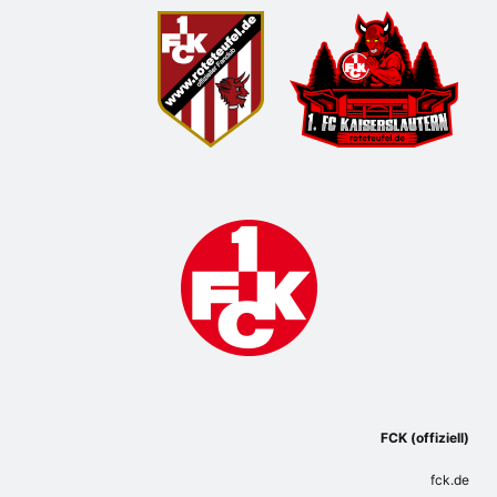
FCK (offiziell)
fck.de