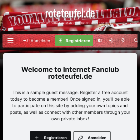
roteteufel.de
Fanforum und offizieller Fanclub des 1. FC Kaiserslautern seit 2004
Anmelden
Registrieren
Internet Fanclub
roteteufel.de
This is a sample guest message. Register a free account
today to become a member! Once signed in, you'll be able
to participate on this site by adding your own topics and
posts, as well as connect with other members through your
own private inbox!
Registrieren
Anmelden