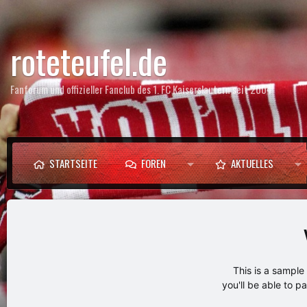
roteteufel.de
Fanforum und offizieller Fanclub des 1. FC Kaiserslautern seit 2004
STARTSEITE
FOREN
AKTUELLES
This is a sampl
you'll be able to p