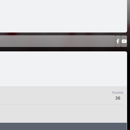
Punkte
36