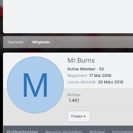
Startseite
Mitglieder
Mr.Burns
M
Active Member
·
50
Registriert
17 Mai 2006
Letzte Aktivität
20 März 2016
Beiträge
1.451
Finden
Profilnachrichten
Neueste Aktivitäten
Beiträge
Informatio