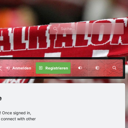
SPENDE
Anmelden
Registrieren
e
 Once signed in,
s connect with other