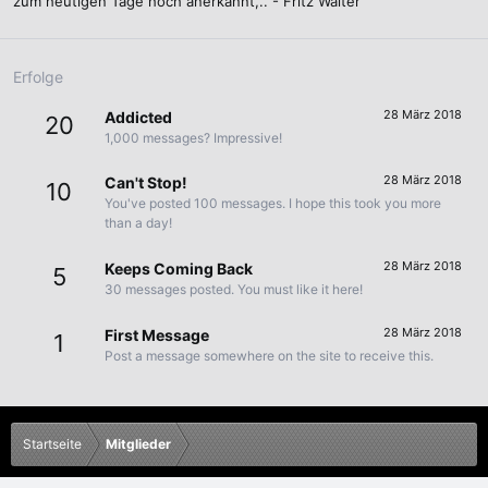
zum heutigen Tage hoch anerkannt,.. - Fritz Walter
Erfolge
28 März 2018
Addicted
20
1,000 messages? Impressive!
28 März 2018
Can't Stop!
10
You've posted 100 messages. I hope this took you more
than a day!
28 März 2018
Keeps Coming Back
5
30 messages posted. You must like it here!
28 März 2018
First Message
1
Post a message somewhere on the site to receive this.
Startseite
Mitglieder