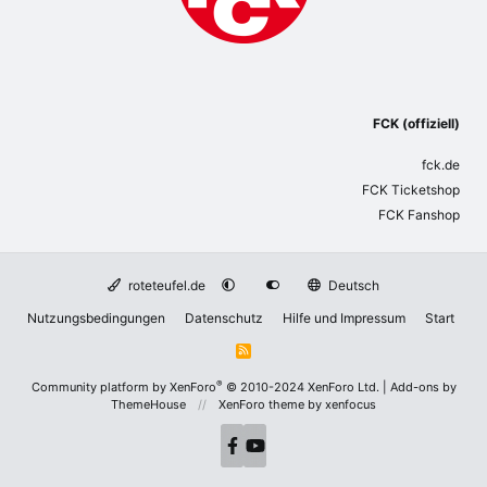
FCK (offiziell)
fck.de
FCK Ticketshop
FCK Fanshop
roteteufel.de
Deutsch
Nutzungsbedingungen
Datenschutz
Hilfe und Impressum
Start
R
S
S
®
Community platform by XenForo
© 2010-2024 XenForo Ltd.
|
Add-ons by
ThemeHouse
XenForo theme
by xenfocus