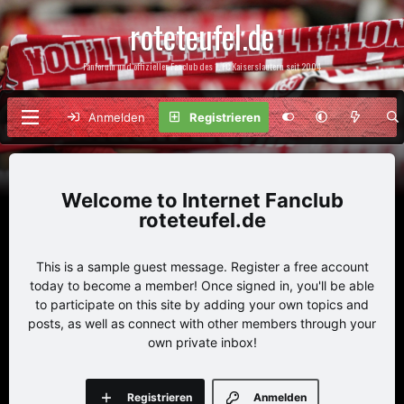
roteteufel.de
Fanforum und offizieller Fanclub des 1. FC Kaiserslautern seit 2004
Anmelden
Registrieren
Internet Fanclub
roteteufel.de
This is a sample guest message. Register a free account
today to become a member! Once signed in, you'll be able
to participate on this site by adding your own topics and
posts, as well as connect with other members through your
own private inbox!
Registrieren
Anmelden