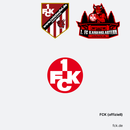
FCK (offiziell)
fck.de