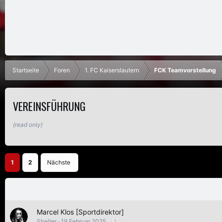
Startseite
Foren
1. FC Kaiserslautern
FCK Teamvorstellung
VEREINSFÜHRUNG
(read only)
1
2
Nächste
Marcel Klos [Sportdirektor]
Shelter
19 Februar 2025
2