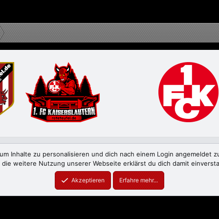
N
m Inhalte zu personalisieren und dich nach einem Login angemeldet zu 
 die weitere Nutzung unserer Webseite erklärst du dich damit einverst
meHouse
XenForo theme
by xenfocus
Akzeptieren
Erfahre mehr...