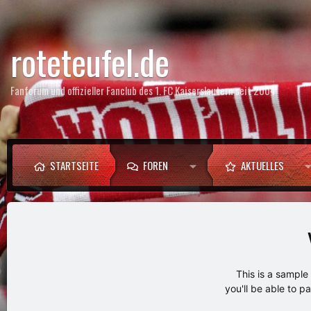
roteteufel.de
Fanforum und offizieller Fanclub des 1. FC Kaiserslautern seit 2004
STARTSEITE
FOREN
AKTUELLES
This is a sampl
you'll be able to p