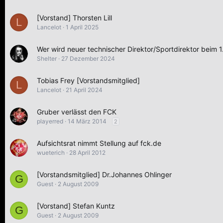
[Vorstand] Thorsten Lill
L
Lancelot
1 April 2025
Wer wird neuer technischer Direktor/Sportdirektor beim 1
Shelter
27 Dezember 2024
Tobias Frey [Vorstandsmitglied]
L
Lancelot
21 April 2024
Gruber verlässt den FCK
playerred
14 März 2014
2
Aufsichtsrat nimmt Stellung auf fck.de
wueterich
28 April 2012
[Vorstandsmitglied] Dr.Johannes Ohlinger
G
Guest
2 August 2009
[Vorstand] Stefan Kuntz
G
Guest
2 August 2009