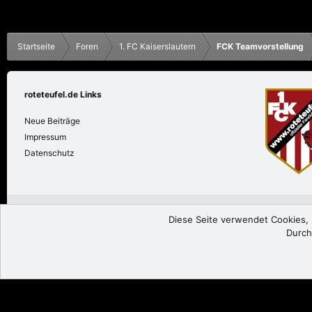
Startseite
Foren
1. FC Kaiserslautern
FCK Teamvorstellung
roteteufel.de Links
Neue Beiträge
Impressum
Datenschutz
roteteufel.de
Deutsch
Diese Seite verwendet Cookies, u
Durch
®
Community platform by XenForo
© 2010-2024 XenForo Ltd.
|
Add-ons by The