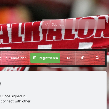
SPENDE
Anmelden
Registrieren
e
 Once signed in,
s connect with other