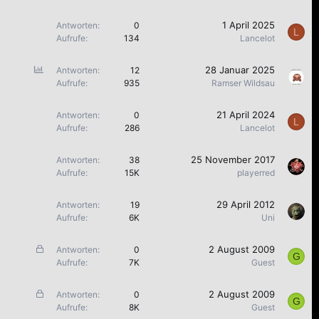
1 April 2025
Antworten
0
L
Aufrufe
134
Lancelot
U
28 Januar 2025
Antworten
12
m
Aufrufe
935
Ramser Wildsau
f
r
21 April 2024
Antworten
0
L
a
Aufrufe
286
Lancelot
g
e
25 November 2017
Antworten
38
Aufrufe
15K
playerred
29 April 2012
Antworten
19
Aufrufe
6K
Uni
G
2 August 2009
Antworten
0
G
e
Aufrufe
7K
Guest
s
p
G
2 August 2009
Antworten
0
G
e
e
Aufrufe
8K
Guest
r