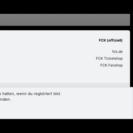
FCK (offiziell)
fck.de
FCK Ticketshop
FCK Fanshop
utzungsbedingungen
Datenschutz
Hilfe und Impressum
Start
R
halten, wenn du registriert bist.
S
anden.
S