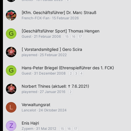
[Kfm. Geschäftsführer] Dr. Marc Strauß
French-FCK-Fan
15 Februar 2026
[Geschäftsführer Sport] Thomas Hengen
G
Guest
21 Februar 2006
15
16
17
[ Vorstandsmitglied ] Gero Scira
playerred
25 Februar 2022
Hans-Peter Briegel (Ehrenspielführer des 1. FCK)
G
Guest
31 Dezember 2008
2
3
4
Norbert Thines (aktuell: † 7.6.2021)
playerred
27 Januar 2016
2
Verwaltungsrat
L
Lancelot
24 Oktober 2024
Enis Hajri
Z
Zypern
31 Mai 2012
15
16
17