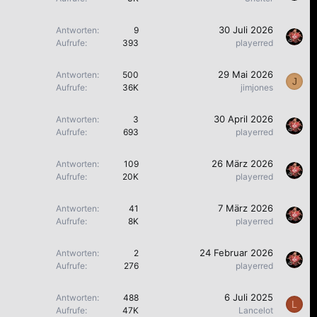
30 Juli 2026
Antworten
9
Aufrufe
393
playerred
29 Mai 2026
Antworten
500
J
Aufrufe
36K
jimjones
30 April 2026
Antworten
3
Aufrufe
693
playerred
26 März 2026
Antworten
109
Aufrufe
20K
playerred
7 März 2026
Antworten
41
Aufrufe
8K
playerred
24 Februar 2026
Antworten
2
Aufrufe
276
playerred
6 Juli 2025
Antworten
488
L
Aufrufe
47K
Lancelot