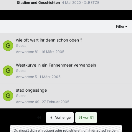
Stadien und Geschichten
4 Mai 2020
Dr.BETZE
Filter
wie oft wart ihr denn schon oben ?
G
Guest
Antworten
81
16 März 2005
Westkurve in ein Fahnenmeer verwandeln
G
Guest
Antworten
5
1 März 2005
stadiongesänge
G
Guest
Antworten
49
27 Februar 2005
Erste
Vorherige
91 von 91
Du musst dich einloggen oder registrieren, um hier zu schreiben.