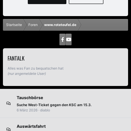
Startseite
Foren
www.roteteufel.de
FANTALK
Alles was Fan zu bequatschen hat
(nur angemeldete User)
Tauschbörse
Suche West-Ticket gegen den KSC am 15.3.
6 März 2026
diablo
Auswärtsfahrt