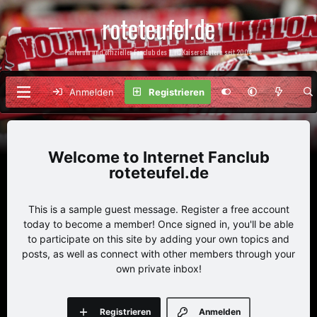
roteteufel.de
Fanforum und offizieller Fanclub des 1. FC Kaiserslautern seit 2004
Anmelden
Registrieren
Internet Fanclub
roteteufel.de
This is a sample guest message. Register a free account
today to become a member! Once signed in, you'll be able
to participate on this site by adding your own topics and
posts, as well as connect with other members through your
own private inbox!
Registrieren
Anmelden