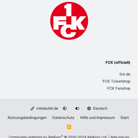
FCK (offiziell)
fck.de
FCK Ticketshop
FCK Fanshop
roteteufel.de
Deutsch
Nutzungsbedingungen
Datenschutz
Hilfe und Impressum
Start
R
S
S
®
Community platform by XenForo
© 2010-2024 XenForo Ltd.
|
Add-ons by