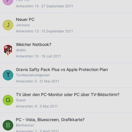
Antworten
15
27 September 2011
Neuer PC
J
Jackass
Antworten
13
15 September 2011
Welcher Netbook?
diablo
Antworten
10
19 Juli 2011
Gravis Safty Pack Plus vs Apple Protection Plan
T
Turnbeutelvergesser
Antworten
5
21 Mai 2011
TV über den PC-Monitor oder PC über TV-Bildschirm?
G
Guest
Antworten
9
3 Mai 2011
PC - Vista, Bluescreen, Grafikkarte?
B
Benhancer
Antworten
7
3 April 2011