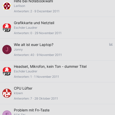
Hilfe bei Notebookwahl
Larilson
Antworten
2
9 Dezember 2011
Grafikkarte und Netzteil
Eschder Laudrer
Antworten
0
29 November 2011
U
Wie alt ist euer Laptop?
J
Jonny
f
Antworten
40
9 November 2011
r
a
Headset, Mikrofon, kein Ton - dummer Titel
g
Eschder Laudrer
e
Antworten
1
1 November 2011
CPU Lüfter
ktown
Antworten
7
28 Oktober 2011
Problem mit Fn-Taste
F
FCK Thi