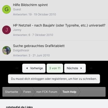
Hilfe Bildschirm spinnt
G
Guest
Antworten
19
19 Oktober 2010
HP Netzteil - nach Baujahr (oder Typreihe, etc.) universell?
J
Jonny
Antworten
6
7 Oktober 2010
Suche gebrauchtes Grafiktablett
Dolgsthrasir
Antworten
3
21 Juni 2010
Erste
Letzte
Vorherige
3 von 11
Nächste
Du musst dich einloggen oder registrieren, um hier zu schreiben.
Startseite
Foren
non FCK Forum
Tech Help
roteteufel.de Links