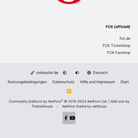
FCK (offiziell)
fck.de
FCK Ticketshop
FCK Fanshop
roteteufel.de
Deutsch
Nutzungsbedingungen
Datenschutz
Hilfe und Impressum
Start
R
S
S
®
Community platform by XenForo
© 2010-2024 XenForo Ltd.
|
Add-ons by
ThemeHouse
XenForo theme
by xenfocus