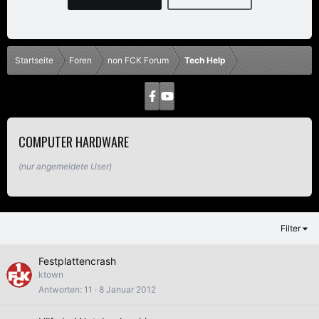
Startseite
Foren
non FCK Forum
Tech Help
COMPUTER HARDWARE
(nur angemeldete User)
Filter
Festplattencrash
ktown
Antworten
11
8 Januar 2012