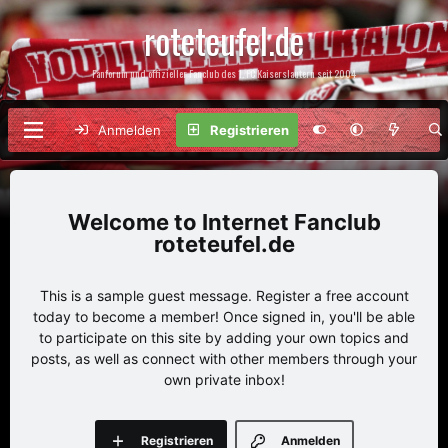
roteteufel.de
Fanforum und offizieller Fanclub des 1. FC Kaiserslautern seit 2004
Anmelden
Registrieren
Internet Fanclub
roteteufel.de
This is a sample guest message. Register a free account
today to become a member! Once signed in, you'll be able
to participate on this site by adding your own topics and
posts, as well as connect with other members through your
own private inbox!
Registrieren
Anmelden